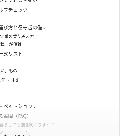
ルフチェック
選び方と留守番の備え
留守番の乗り越え方
毛種」が無難
一式リスト
良い」もの
1年・生涯
る
・ペットショップ
質問（FAQ）
人暮らしでも猫を飼えますか？