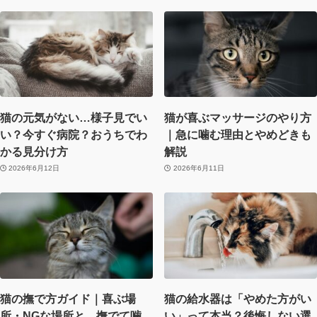
猫の元気がない…様子見でい
猫が喜ぶマッサージのやり方
い？今すぐ病院？おうちでわ
｜急に噛む理由とやめどきも
かる見分け方
解説
2026年6月12日
2026年6月11日
猫の撫で方ガイド｜喜ぶ場
猫の給水器は「やめた方がい
所・NGな場所と、撫でて噛
い」って本当？後悔しない選