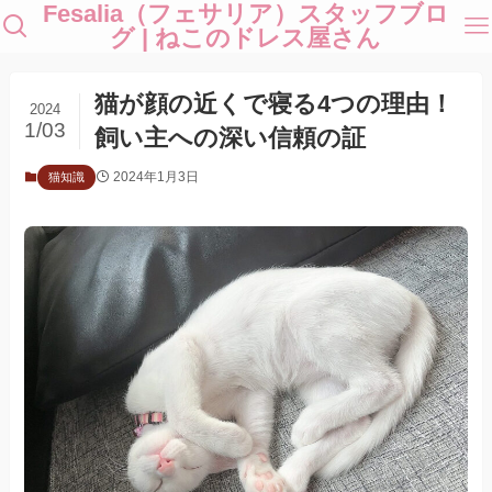
Fesalia（フェサリア）スタッフブロ
グ | ねこのドレス屋さん
猫が顔の近くで寝る4つの理由！
2024
1/03
飼い主への深い信頼の証
2024年1月3日
猫知識