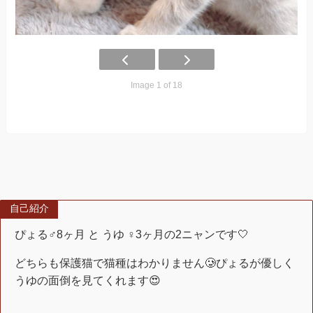
Image 1 of 18
自己紹介
ぴょる♂8ヶ月 と うゆ︎︎ ♀3ヶ月の2ニャンです🤍
どちらも保護猫で猫種はわかりません🥲ぴょるが優しく
うゆの面倒を見てくれます😍