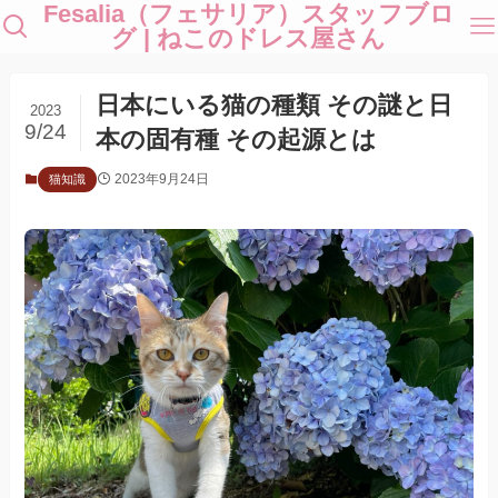
Fesalia（フェサリア）スタッフブロ
グ | ねこのドレス屋さん
日本にいる猫の種類 その謎と日
2023
9/24
本の固有種 その起源とは
2023年9月24日
猫知識