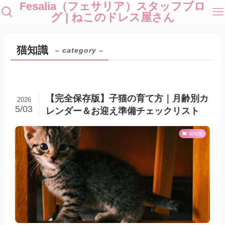
Fesalia（フェサリア）スタッフブロ
グ | ねこのドレス屋さん
猫知識
– category –
【完全保存版】子猫の育て方｜月齢別カ
2026
5/03
レンダー＆お迎え準備チェックリスト
猫知識