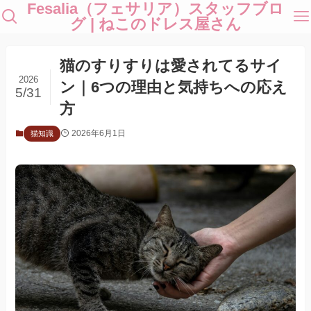
Fesalia（フェサリア）スタッフブロ
グ | ねこのドレス屋さん
猫のすりすりは愛されてるサイ
2026
ン｜6つの理由と気持ちへの応え
5/31
方
2026年6月1日
猫知識