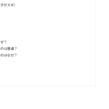
様子がカギ）
なぜ？
るのは普通？
るのはなぜ？
？